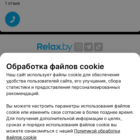
1 отзыв
О проекте
Новости проекта
Размещение рекламы
Обработка файлов cookie
Вакансии
Публичный договор
Способы оплаты
Публичный договор по использованию сервиса
Наш сайт использует файлы cookie для обеспечения
«Афиша»
удобства пользователей сайта, его улучшения, сбора
статистики и предоставления персонализированных
Пользовательское соглашение
рекомендаций.
Написать в поддержку
Вы можете настроить параметры использования файлов
Связаться по вопросам сотрудничества
cookie или изменить свое согласие в более позднее время.
Написать руководителю relax.by
Для получения дополнительной информации о целях,
Персональные настройки cookie
сроках и порядке использования файлов cookie вы
можете ознакомиться с нашей
Политикой обработки
Обработка персональных данных
файлов cookie